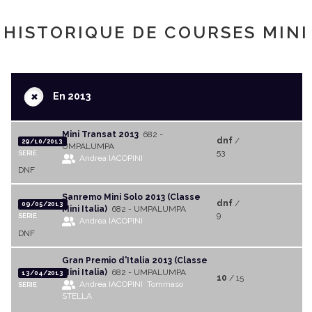
HISTORIQUE DE COURSES MINI
+
En 2013
Mini Transat 2013
682 -
dnf
/
29/10/2013
UMPALUMPA
53
SERIE
Andrea IACOPINI
DNF
Sanremo Mini Solo 2013 (Classe
dnf
/
09/05/2013
Mini Italia)
682 - UMPALUMPA
9
SERIE
Andrea IACOPINI
DNF
Gran Premio d'Italia 2013 (Classe
Mini Italia)
682 - UMPALUMPA
13/04/2013
10
/ 15
Andrea IACOPINI
Tommaso
SERIE
STELLA