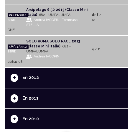
Arcipelago 6.50 2013 (Classe Mini
Italia)
682 - UMPALUMPA
dnf
/
29/03/2013
Andrea IACOPINI
Tommaso
12
SERIE
STELLA
DNF
SOLO ROMA SOLO RACE 2013
(Classe Mini Italia)
682 -
16/03/2013
4
/ 11
UMPALUMPA
SERIE
Andrea IACOPINI
20h41'08
+
En 2012
+
En 2011
+
En 2010