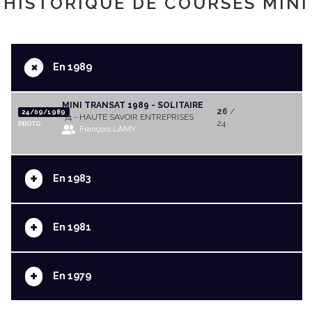
HISTORIQUE DE COURSES MINI
+
En 1989
MINI TRANSAT 1989 - SOLITAIRE
26
/
24/09/1989
74 - HAUTE SAVOIR ENTREPRISES
24
PROTO
François LAMY
+
En 1983
+
En 1981
+
En 1979