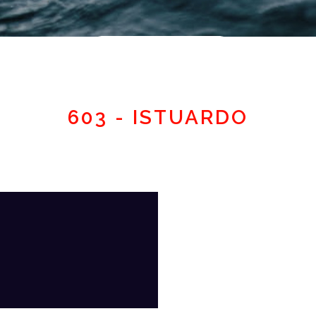
Espace adhérent
603 - ISTUARDO