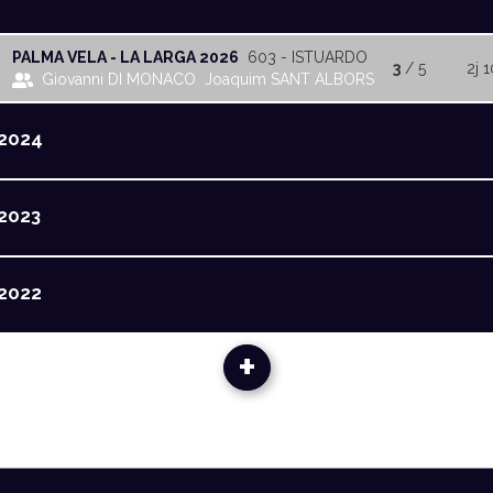
PALMA VELA - LA LARGA 2026
603 - ISTUARDO
3
/ 5
2j 1
Giovanni DI MONACO
Joaquim SANT ALBORS
2024
2023
2022
+