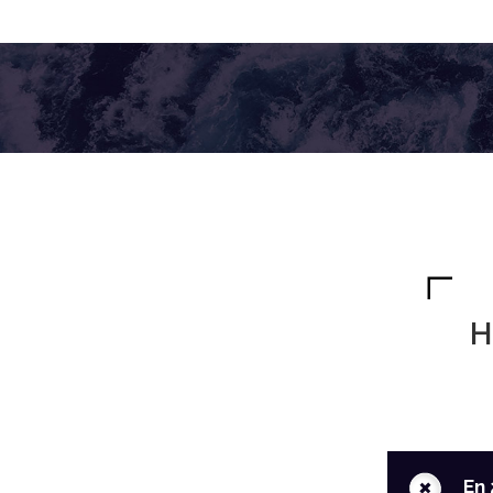
H
+
En 