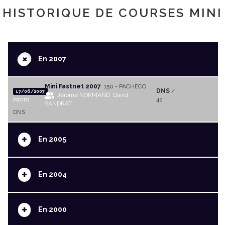
HISTORIQUE DE COURSES MINI
+
En 2007
Mini Fastnet 2007
150 - PACHECO
DNS
/
17/06/2007
Jérome NORMAND
David
42
PROTO
SANDRAT
DNS
+
En 2005
+
En 2004
+
En 2000