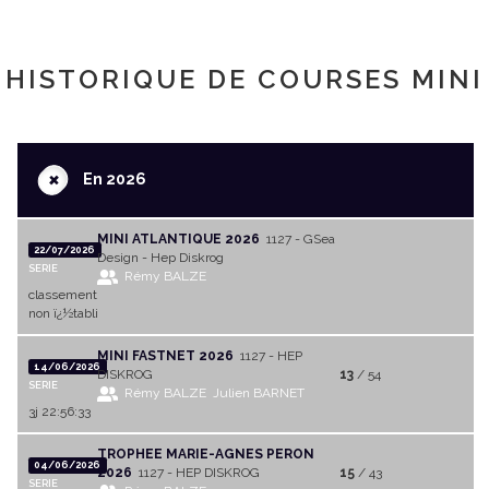
HISTORIQUE DE COURSES MINI
+
En 2026
MINI ATLANTIQUE 2026
1127 - GSea
22/07/2026
Design - Hep Diskrog
SERIE
Rémy BALZE
classement
non ï¿½tabli
MINI FASTNET 2026
1127 - HEP
14/06/2026
DISKROG
13
/ 54
SERIE
Rémy BALZE
Julien BARNET
3j 22:56:33
TROPHEE MARIE-AGNES PERON
04/06/2026
2026
1127 - HEP DISKROG
15
/ 43
SERIE