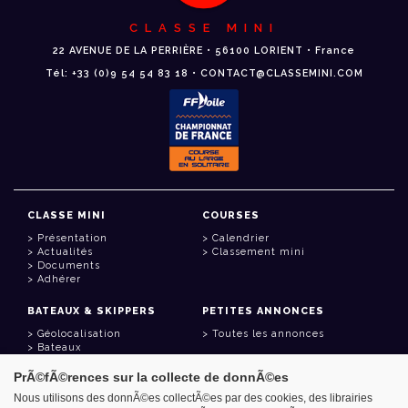
CLASSE MINI
22 AVENUE DE LA PERRIÈRE • 56100 LORIENT • France
Tél: +33 (0)9 54 54 83 18 • CONTACT@CLASSEMINI.COM
CLASSE MINI
COURSES
Présentation
Calendrier
Actualités
Classement mini
Documents
Adhérer
BATEAUX & SKIPPERS
PETITES ANNONCES
Géolocalisation
Toutes les annonces
Bateaux
Skippers
PrÃ©fÃ©rences sur la collecte de donnÃ©es
LIENS UTILES
Nous utilisons des donnÃ©es collectÃ©es par des cookies, des librairies