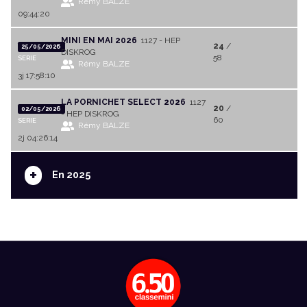
Rémy BALZE
09:44:20
MINI EN MAI 2026
1127 - HEP
24
/
25/05/2026
DISKROG
58
SERIE
Rémy BALZE
3j 17:58:10
LA PORNICHET SELECT 2026
1127
20
/
02/05/2026
- HEP DISKROG
60
SERIE
Rémy BALZE
2j 04:26:14
+
En 2025